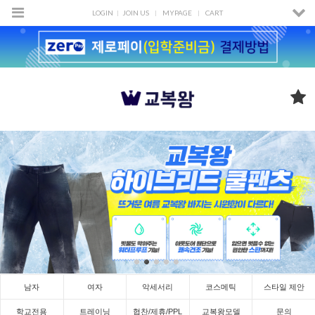
LOGIN
JOIN US
MYPAGE
CART
남자
여자
악세서리
코스메틱
스타일 제안
학교전용
트레이닝
협찬/제휴/PPL
교복왕모델
문의