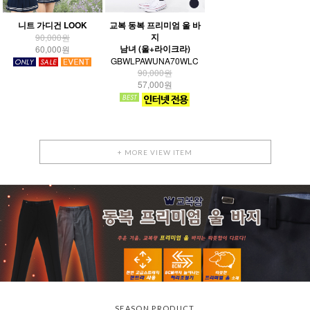
니트 가디건 LOOK
교복 동복 프리미엄 울 바
지
90,000원
남녀 (울+라이크라)
60,000원
GBWLPAWUNA70WLC
90,000원
57,000원
+ MORE VIEW ITEM
SEASON PRODUCT