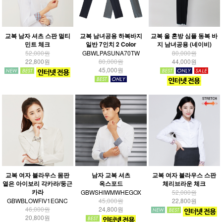
교복 남자 셔츠 스판 멀티
교복 남녀공용 하복바지
교복 울 혼방 심플 동복 바
민트 체크
일반 7인치 2 Color
지 남녀공용 (네이비)
52,000원
GBWLPASUNA70TW
80,000원
22,800원
80,000원
44,000원
45,000원
교복 여자 블라우스 몸판
남자 교복 셔츠
교복 여자 블라우스 스판
옅은 아이보리 각카라/둥근
옥스포드
체리브라운 체크
카라
GBWSHIWMWHEGOX
52,000원
GBWBLOWFIV1EGNC
45,000원
22,800원
46,000원
24,800원
20,800원