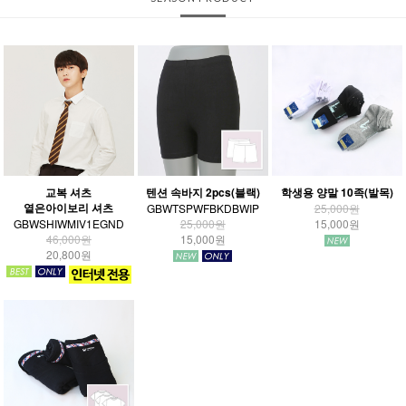
교복 셔츠
텐션 속바지 2pcs(블랙)
학생용 양말 10족(발목)
옅은아이보리 셔츠
GBWTSPWFBKDBWIP
25,000원
GBWSHIWMIV1EGND
25,000원
15,000원
46,000원
15,000원
20,800원