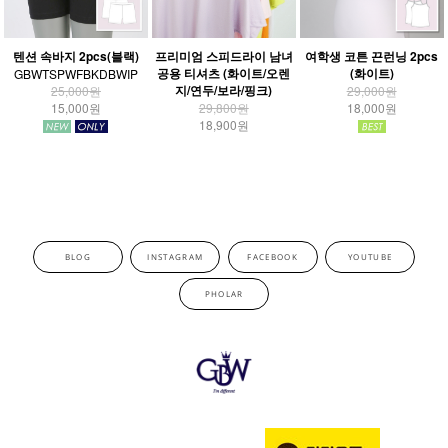
텐션 속바지 2pcs(블랙)
프리미엄 스피드라이 남녀
여학생 코튼 끈런닝 2pcs
공용 티셔츠 (화이트/오렌
(화이트)
GBWTSPWFBKDBWIP
지/연두/보라/핑크)
25,000원
29,000원
15,000원
29,800원
18,000원
18,900원
BLOG
INSTAGRAM
FACEBOOK
YOUTUBE
PHOLAR