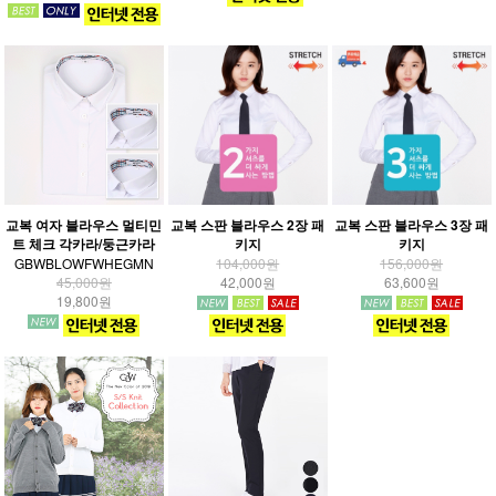
교복 여자 블라우스 멀티민
교복 스판 블라우스 2장 패
교복 스판 블라우스 3장 패
트 체크 각카라/둥근카라
키지
키지
GBWBLOWFWHEGMN
104,000원
156,000원
45,000원
42,000원
63,600원
19,800원